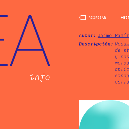
HO
REGRESAR
Autor:
Jaime Ramí
Descripción:
Resu
de e
y po
meto
apli
info
etno
estr